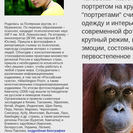
портретом на кр
"портретами" сч
одежду и интерье
Родилась за Полярным кругом, в г.
Мурманске. По первому образованию –
современной фот
психолог, кандидат психологических наук
(МГУ им. М.В. Ломоносова). По второму –
крупный режим, в
кинооператор (ВГИК, мастерская В.И.
Юсова). Пришла в фотографию и
репортажную съемку из психологии,
эмоции, состоян
навсегда сохранив интерес к съемке
людей. Объездив с консалтинговыми и
первостепенное 
этнографическими проектами множество
регионов России и зарубежных стран,
пришла к необходимости изъясняться
«без лишних слов», чтобы работать в
любой стране мира. Сотрудничала с
различными информационными
изданиями, в том числе «Российская
газета», «Washington Post», а также
многочисленными специализированными
изданиями. По итогам фотоэкспедиций на
Камчатку (2006 год) вышли путеводители
на русском и немецком языках.
Организовала и провела съемочные
экспедиции в Кению, Танзанию, Эфиопию,
Китай, Индию, Индонезию, Шри-Ланку,
Перу, Непал, Марокко, Черногорию,
Сингапур, Кубу, Монголию, Вьетнам, Лаос,
Камбоджу и др. страны, а также различные
регионы России (Бурятия, Камчатка) и
Ближнего зарубежья (Киргизия,
Белоруссия, Украина, Латвия).
Лена Павлова:
подробная биография