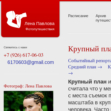
Расписание
Архив
путешес
Лена Павлова
Фотопутешествия
Крупный пл
Свяжитесь с нами
+7 (926) 617-06-03
Событийный репорт
6170603@gmail.com
Средний план →
К
→
Крупный план
и
Фотограф: Лена Павлова
считала что у ме
с места съемок 
масштаба в круп
человека. Часто