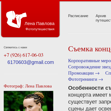
Расписание
Архив
путешес
Лена Павлова
Фотопутешествия
Съемка конц
Свяжитесь с нами
+7 (926) 617-06-03
Корпоративные мер
6170603@gmail.com
Сопровождение зве
Промоакции →
Сп
Фототренинги →
Фотограф: Лена Павлова
Особенности с
концерта имеет 
существует запр
сцены дает осве