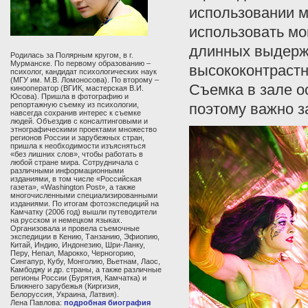
использовании м
использовать мо
длинных выдерж
Родилась за Полярным кругом, в г.
Мурманске. По первому образованию –
высококонтрастно
психолог, кандидат психологических наук
(МГУ им. М.В. Ломоносова). По второму –
Съемка в зале о
кинооператор (ВГИК, мастерская В.И.
Юсова). Пришла в фотографию и
репортажную съемку из психологии,
поэтому важно з
навсегда сохранив интерес к съемке
людей. Объездив с консалтинговыми и
этнографическими проектами множество
регионов России и зарубежных стран,
пришла к необходимости изъясняться
«без лишних слов», чтобы работать в
любой стране мира. Сотрудничала с
различными информационными
изданиями, в том числе «Российская
газета», «Washington Post», а также
многочисленными специализированными
изданиями. По итогам фотоэкспедиций на
Камчатку (2006 год) вышли путеводители
на русском и немецком языках.
Организовала и провела съемочные
экспедиции в Кению, Танзанию, Эфиопию,
Китай, Индию, Индонезию, Шри-Ланку,
Перу, Непал, Марокко, Черногорию,
Сингапур, Кубу, Монголию, Вьетнам, Лаос,
Камбоджу и др. страны, а также различные
регионы России (Бурятия, Камчатка) и
Ближнего зарубежья (Киргизия,
Белоруссия, Украина, Латвия).
Лена Павлова:
подробная биография