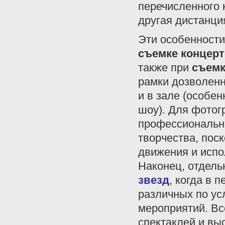
перечисленного 
другая дистанция
Эти особенност
съемке концерт
также при
съемк
рамки дозволенн
и в зале (особе
шоу). Для фотог
профессиональны
творчества, пос
движения и испо
Наконец, отдель
звезд
, когда в 
различных по ус
мероприятий. Вс
спектаклей и вы