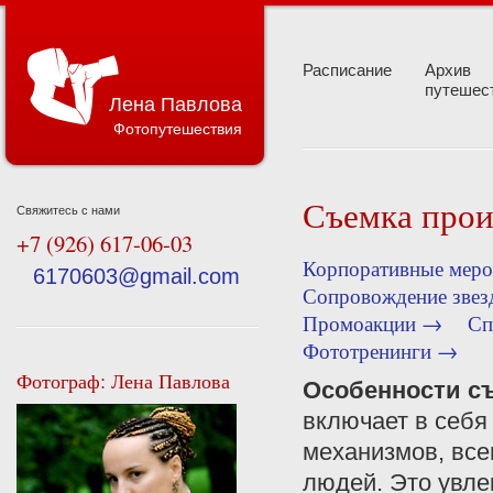
Расписание
Архив
путешес
Лена Павлова
Фотопутешествия
Съемка прои
Свяжитесь с нами
+7 (926) 617-06-03
Корпоративные мер
6170603@gmail.com
Сопровождение зве
Промоакции →
Сп
Фототренинги →
Фотограф: Лена Павлова
Особенности с
включает в себя
механизмов, все
людей. Это увле