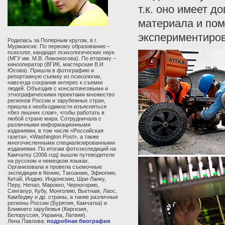
т.к. оно имеет 
материала и пом
экспериментиров
Родилась за Полярным кругом, в г.
Мурманске. По первому образованию –
психолог, кандидат психологических наук
(МГУ им. М.В. Ломоносова). По второму –
кинооператор (ВГИК, мастерская В.И.
Юсова). Пришла в фотографию и
репортажную съемку из психологии,
навсегда сохранив интерес к съемке
людей. Объездив с консалтинговыми и
этнографическими проектами множество
регионов России и зарубежных стран,
пришла к необходимости изъясняться
«без лишних слов», чтобы работать в
любой стране мира. Сотрудничала с
различными информационными
изданиями, в том числе «Российская
газета», «Washington Post», а также
многочисленными специализированными
изданиями. По итогам фотоэкспедиций на
Камчатку (2006 год) вышли путеводители
на русском и немецком языках.
Организовала и провела съемочные
экспедиции в Кению, Танзанию, Эфиопию,
Китай, Индию, Индонезию, Шри-Ланку,
Перу, Непал, Марокко, Черногорию,
Сингапур, Кубу, Монголию, Вьетнам, Лаос,
Камбоджу и др. страны, а также различные
регионы России (Бурятия, Камчатка) и
Ближнего зарубежья (Киргизия,
Белоруссия, Украина, Латвия).
Лена Павлова:
подробная биография