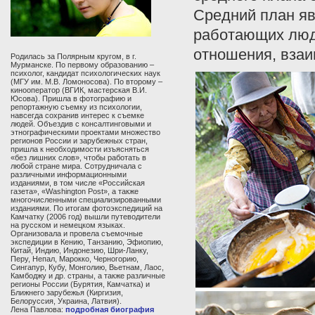
Средний план яв
работающих люде
отношения, взаи
Родилась за Полярным кругом, в г.
Мурманске. По первому образованию –
психолог, кандидат психологических наук
(МГУ им. М.В. Ломоносова). По второму –
кинооператор (ВГИК, мастерская В.И.
Юсова). Пришла в фотографию и
репортажную съемку из психологии,
навсегда сохранив интерес к съемке
людей. Объездив с консалтинговыми и
этнографическими проектами множество
регионов России и зарубежных стран,
пришла к необходимости изъясняться
«без лишних слов», чтобы работать в
любой стране мира. Сотрудничала с
различными информационными
изданиями, в том числе «Российская
газета», «Washington Post», а также
многочисленными специализированными
изданиями. По итогам фотоэкспедиций на
Камчатку (2006 год) вышли путеводители
на русском и немецком языках.
Организовала и провела съемочные
экспедиции в Кению, Танзанию, Эфиопию,
Китай, Индию, Индонезию, Шри-Ланку,
Перу, Непал, Марокко, Черногорию,
Сингапур, Кубу, Монголию, Вьетнам, Лаос,
Камбоджу и др. страны, а также различные
регионы России (Бурятия, Камчатка) и
Ближнего зарубежья (Киргизия,
Белоруссия, Украина, Латвия).
Лена Павлова:
подробная биография