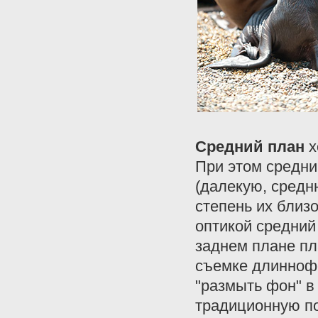
Средний план
х
При этом средн
(далекую, средн
степень их близ
оптикой средний
заднем плане пл
съемке длиннофо
"размыть фон" в
традиционную по