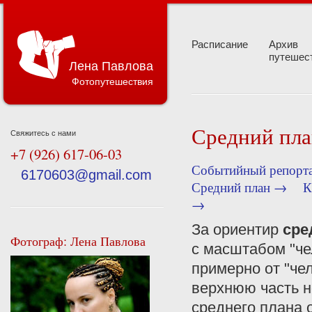
Расписание
Архив
путешес
Лена Павлова
Фотопутешествия
Средний пл
Свяжитесь с нами
+7 (926) 617-06-03
Событийный репорт
6170603@gmail.com
Средний план →
К
→
За ориентир
сре
Фотограф: Лена Павлова
с масштабом "че
примерно от "чел
верхнюю часть н
среднего плана 