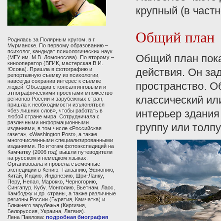
крупный (в частн
Общий план
Родилась за Полярным кругом, в г.
Мурманске. По первому образованию –
психолог, кандидат психологических наук
Общий план пока
(МГУ им. М.В. Ломоносова). По второму –
кинооператор (ВГИК, мастерская В.И.
действия. Он за
Юсова). Пришла в фотографию и
репортажную съемку из психологии,
навсегда сохранив интерес к съемке
пространство. О
людей. Объездив с консалтинговыми и
этнографическими проектами множество
классический ил
регионов России и зарубежных стран,
пришла к необходимости изъясняться
интерьер здания 
«без лишних слов», чтобы работать в
любой стране мира. Сотрудничала с
различными информационными
группу или толпу
изданиями, в том числе «Российская
газета», «Washington Post», а также
многочисленными специализированными
изданиями. По итогам фотоэкспедиций на
Камчатку (2006 год) вышли путеводители
на русском и немецком языках.
Организовала и провела съемочные
экспедиции в Кению, Танзанию, Эфиопию,
Китай, Индию, Индонезию, Шри-Ланку,
Перу, Непал, Марокко, Черногорию,
Сингапур, Кубу, Монголию, Вьетнам, Лаос,
Камбоджу и др. страны, а также различные
регионы России (Бурятия, Камчатка) и
Ближнего зарубежья (Киргизия,
Белоруссия, Украина, Латвия).
Лена Павлова:
подробная биография