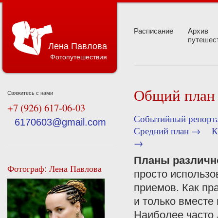
Расписание
Архив
путешес
Лена Павлова
Фотопутешествия
Общий план
Свяжитесь с нами
+7 (926) 617-06-03
Событийный репорт
6170603@gmail.com
Средний план →
К
→
Планы различн
Фотограф: Лена Павлова
просто использо
приемов. Как пр
и только вместе
Наиболее часто 