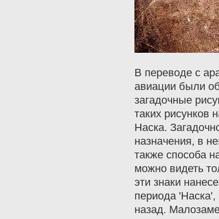
В переводе с ар
авиации были о
загадочные рису
таких рисунков 
Наска. Загадочн
назначения, в не
также способа н
можно видеть то
эти знаки нанес
периода 'Наска'
назад. Малозаме