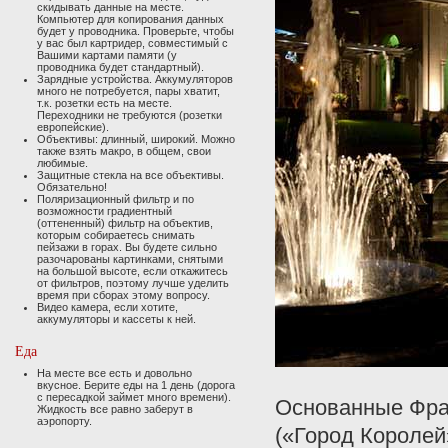
скидывать данные на месте.
Компьютер для копирования данных
будет у проводника. Проверьте, чтобы
у вас был картридер, совместимый с
Вашими картами памяти (у
проводника будет стандартный).
Зарядные устройства. Аккумуляторов
много не потребуется, пары хватит,
т.к. розетки есть на месте.
Переходники не требуются (розетки
европейские).
Объективы: длинный, широкий. Можно
также взять макро, в общем, свои
любимые.
Защитные стекла на все объективы.
Обязательно!
Поляризационный фильтр и по
возможности градиентный
(оттененный) фильтр на объектив,
которым собираетесь снимать
пейзажи в горах. Вы будете сильно
разочарованы картинками, снятыми
на большой высоте, если откажитесь
от фильтров, поэтому лучше уделить
время при сборах этому вопросу.
Видео камера, если хотите,
аккумуляторы и кассеты к ней.
Еда
На месте все есть и довольно
вкусное. Берите еды на 1 день (дорога
с пересадкой займет много времени).
Основанные Фра
Жидкость все равно заберут в
аэропорту.
(«Город Королей