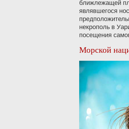
ближлежащей пля
являвшегося нос
предположительн
некрополь в Уар
посещения самог
Морской нац