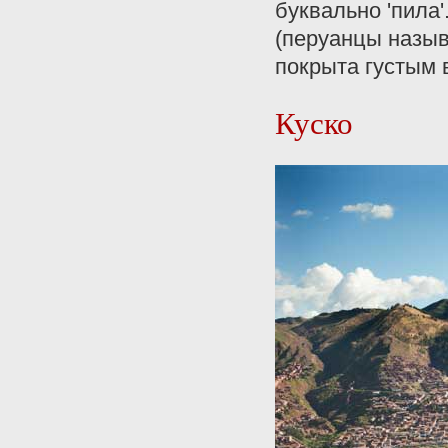
буквально 'пила'
(перуанцы называ
покрыта густым 
Куско