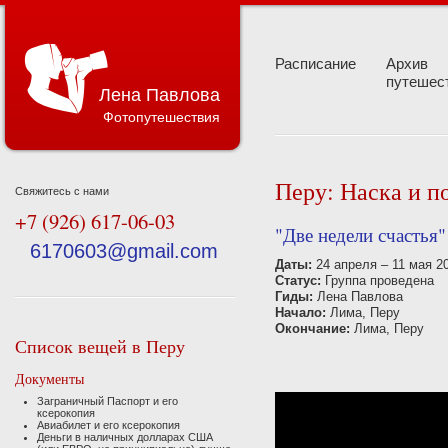
Расписание
Архив
путешес
Лена Павлова
Фотопутешествия
Перу: Наска и п
Свяжитесь с нами
+7 (926) 617-06-03
"Две недели счастья
6170603@gmail.com
Даты:
24 апреля – 11 мая 2
Статус:
Группа проведена
Гиды:
Лена Павлова
Начало:
Лима, Перу
Окончание:
Лима, Перу
Список вещей в Перу
Документы
Заграничный Паспорт и его
ксерокопия
Авиабилет и его ксерокопия
Деньги в наличных долларах США