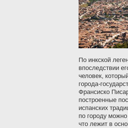
По инкской леге
впоследствии ег
человек, которы
города-государс
Франсиско Писар
построенные пос
испанских тради
по городу можно
что лежит в осно