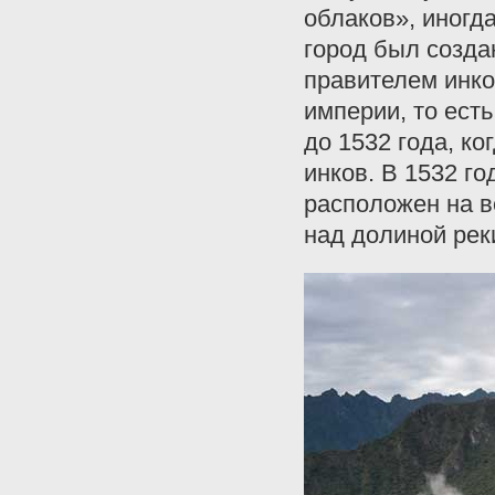
облаков», иногд
город был созда
правителем инко
империи, то ест
до 1532 года, к
инков. В 1532 го
расположен на в
над долиной рек