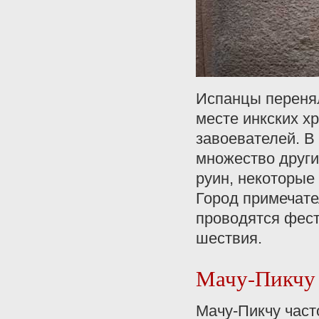
Испанцы перенял
месте инкских хр
завоевателей. В 
множество друг
руин, некоторые
Город примечате
проводятся фес
шествия.
Мачу-Пикчу
Мачу-Пикчу част