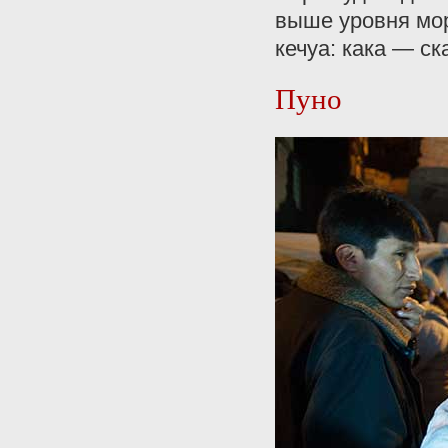
выше уровня мор
кечуа: кака — с
Пуно