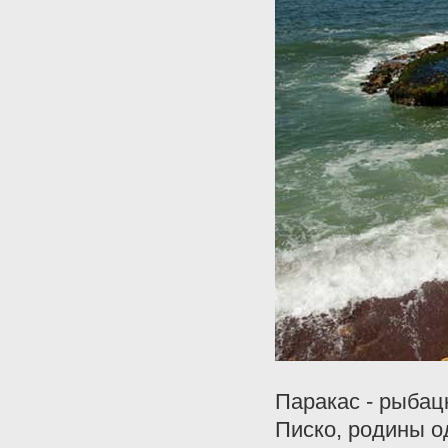
Паракас - рыбац
Писко, родины о