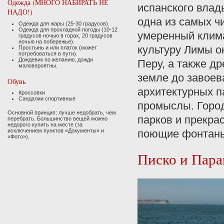
Одежда (МНОГО НАБИРАТЬ НЕ
испанского влад
НАДО!)
одна из самых ч
Одежда для жары (25-30 градусов).
Одежда для прохладной погоды (10-12
умеренный клима
градусов ночью в горах, 20 градусов
ночью на побережье).
культуру Лимы о
Простынь и или платок (может
потребоваться в пути).
Дождевик по желанию, дожди
Перу, а также д
маловероятны.
земле до завоев
Обувь
архитектурных п
Кроссовки
Сандалии спортивные
промыслы. Город
Основной принцип: лучше недобрать, чем
парков и прекра
перебрать. Большинство вещей можно
недорого купить на месте (за
исключением пунктов «Документы» и
поющие фонтаны 
«Фото»).
Писко и Пара