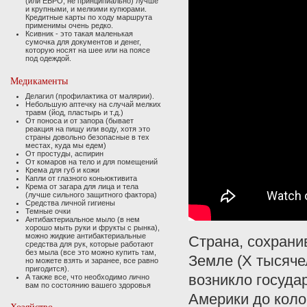
(или ЕВРО, не принципиально) лучше
и крупными, и мелкими купюрами.
Кредитные карты по ходу маршрута
применимы очень редко.
Ксивник - это такая маленькая
сумочка для документов и денег,
которую носят на шее или на поясе
под одеждой.
Медикаменты
Делагил (профилактика от малярии).
Небольшую аптечку на случай мелких
травм (йод, пластырь и т.д.)
От поноса и от запора (бывает
реакция на пищу или воду, хотя это
страны довольно безопасные в тех
местах, куда мы едем)
От простуды, аспирин
От комаров на тело и для помещений
Крема для губ и кожи
Капли от глазного коньюктивита
Крема от загара для лица и тела
(лучше сильного защитного фактора)
Средства личной гигиены
Темные очки
Антибактериальное мыло (в нем
хорошо мыть руки и фрукты с рынка),
можно жидкие антибактериальные
Страна, сохрани
средства для рук, которые работают
без мыла (все это можно купить там,
Земле (Х тысячел
но можете взять и заранее, все равно
пригодится).
возникло госуда
А также все, что необходимо лично
вам по состоянию вашего здоровья
Америки до коло
Хозяйство