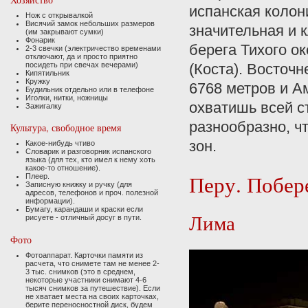
испанская колон
Нож с открывалкой
Висячий замок небольших размеров
значительная и 
(им закрывают сумки)
Фонарик
берега Тихого о
2-3 свечки (электричество временами
отключают, да и просто приятно
посидеть при свечах вечерами)
(Коста). Восточ
Кипятильник
Кружку
6768 метров и А
Будильник отдельно или в телефоне
Иголки, нитки, ножницы
охватишь всей с
Зажигалку
разнообразно, ч
Культура, свободное время
зон.
Какое-нибудь чтиво
Словарик и разговорник испанского
языка (для тех, кто имел к нему хоть
какое-то отношение).
Перу. Побер
Плеер.
Записную книжку и ручку (для
адресов, телефонов и проч. полезной
информации).
Бумагу, карандаши и краски если
Лима
рисуете - отличный досуг в пути.
Фото
Фотоаппарат. Карточки памяти из
расчета, что снимете там не менее 2-
3 тыс. снимков (это в среднем,
некоторые участники снимают 4-6
тысяч снимков за путешествие). Если
не хватает места на своих карточках,
берите переносностной диск, будем