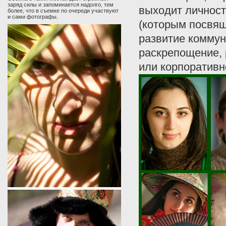
заряд силы и запоминается надолго, тем
выходит личност
более, что в съемке по очереди участвуют
и сами фотографы.
(которым посвящ
развитие коммун
раскрепощение, 
или корпоративн