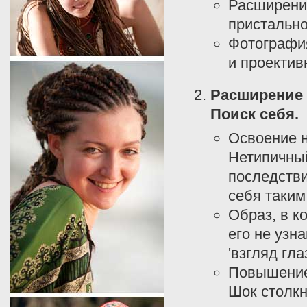
Расширение
пристально
Фотография
и проектив
Расширение 
Поиск себя.
Освоение н
Нетипичный
последстви
себя таким
Образ, в к
его не узн
'взгляд гл
Повышение 
Шок столкн