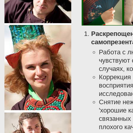
Раскрепощен
самопрезент
Работа с л
чувствуют 
случаях, к
Коррекция 
восприятия
исследован
Снятие неж
'хорошие к
связанных
плохого ка