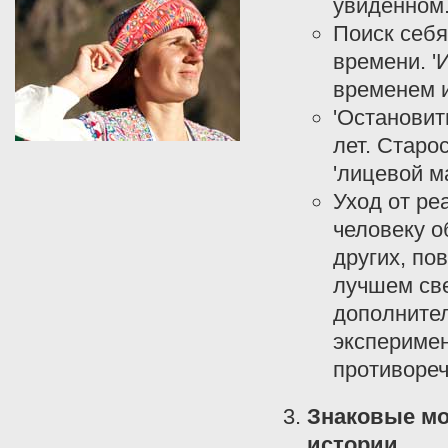
увиденном
Поиск себя
времени. '
временем и
'Остановит
лет. Старо
'лицевой м
Уход от ре
человеку о
других, по
лучшем све
дополните
эксперимен
противореч
Знаковые мо
истории.