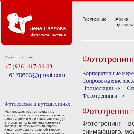
Расписание
Архив
путешес
Лена Павлова
Фотопутешествия
Фототренин
Свяжитесь с нами
+7 (926) 617-06-03
Корпоративные мер
6170603@gmail.com
Сопровождение зве
Промоакции →
Сп
Фототренинги →
Фотосессии в путешествиях
Фототренинг 
Мы проводим костюмированные
фотосессии в путешествиях в странах
Азии, Африки и Латинской Америки. Для
Фототренинг – в
этого мы используем национальные
костюмы из этих мест и выбираем
характерную для страны обстановку.
снимающего, мод
Съемка в таких местах дает огромный