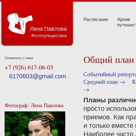
Расписание
Архив
путешес
Лена Павлова
Фотопутешествия
Общий план
Свяжитесь с нами
+7 (926) 617-06-03
Событийный репорт
6170603@gmail.com
Средний план →
К
→
Планы различн
Фотограф: Лена Павлова
просто использо
приемов. Как пр
и только вместе
Наиболее часто 