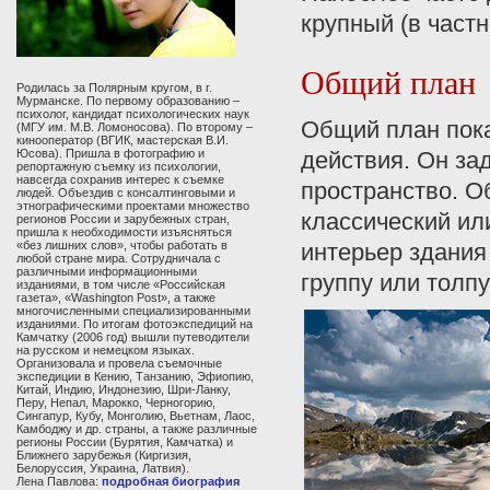
крупный (в частн
Общий план
Родилась за Полярным кругом, в г.
Мурманске. По первому образованию –
психолог, кандидат психологических наук
Общий план пока
(МГУ им. М.В. Ломоносова). По второму –
кинооператор (ВГИК, мастерская В.И.
действия. Он за
Юсова). Пришла в фотографию и
репортажную съемку из психологии,
навсегда сохранив интерес к съемке
пространство. О
людей. Объездив с консалтинговыми и
этнографическими проектами множество
классический ил
регионов России и зарубежных стран,
пришла к необходимости изъясняться
интерьер здания 
«без лишних слов», чтобы работать в
любой стране мира. Сотрудничала с
различными информационными
группу или толпу
изданиями, в том числе «Российская
газета», «Washington Post», а также
многочисленными специализированными
изданиями. По итогам фотоэкспедиций на
Камчатку (2006 год) вышли путеводители
на русском и немецком языках.
Организовала и провела съемочные
экспедиции в Кению, Танзанию, Эфиопию,
Китай, Индию, Индонезию, Шри-Ланку,
Перу, Непал, Марокко, Черногорию,
Сингапур, Кубу, Монголию, Вьетнам, Лаос,
Камбоджу и др. страны, а также различные
регионы России (Бурятия, Камчатка) и
Ближнего зарубежья (Киргизия,
Белоруссия, Украина, Латвия).
Лена Павлова:
подробная биография