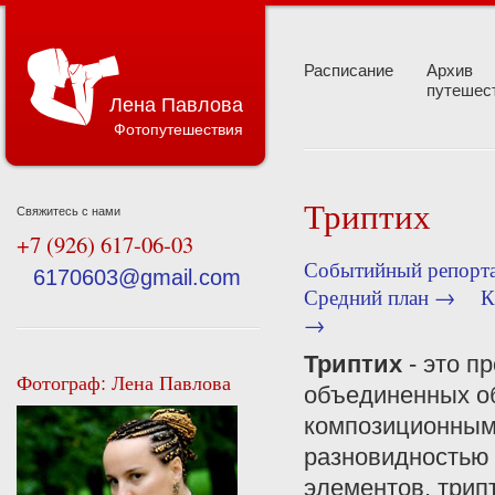
Расписание
Архив
путешес
Лена Павлова
Фотопутешествия
Триптих
Свяжитесь с нами
+7 (926) 617-06-03
Событийный репорт
6170603@gmail.com
Средний план →
К
→
Триптих
- это п
Фотограф: Лена Павлова
объединенных об
композиционным
разновидностью 
элементов, трип