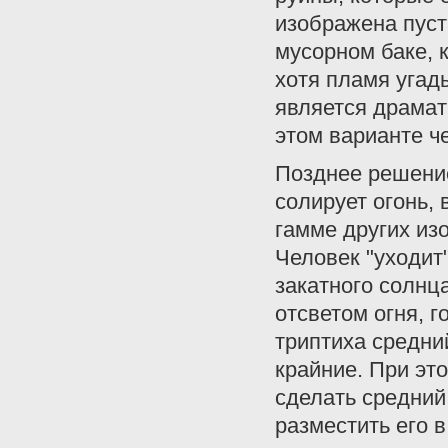
изображена пуст
мусорном баке, 
хотя пламя угад
является драмат
этом варианте ч
Позднее решение
солирует огонь,
гамме других из
Человек "уходит
закатного солнц
отсветом огня, 
триптиха средни
крайние. При эт
сделать средний
разместить его 