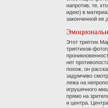
напротив, те, кт
идею) в материа
законченной ее 
Эмоциональн
Этот триптих Ма
триптихов-фотог
проникновенност
нет противопост
похож, он расск
задумчиво смотри
лежа на непропо
игрушечного миш
прямо на зрител
и центра. Центр