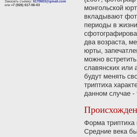
Заказать съемку:
6170603@gmail.com
или
+7 (926) 617-06-03
монгольской юр
вкладывают фото
периоды в жизни
сфотографирован
два возраста, м
юрты, запечатле
можно встретить 
славянских или 
будут менять св
триптиха характ
данном случае - 
Происхожден
Форма триптиха 
Средние века б