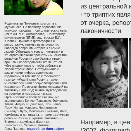
из центральной 
что триптих явл
от очерка, репо
Родилась за Полярным кругом, в г.
Мурманске. По первому образованию –
лаконичности.
психолог, кандидат психологических наук
(МГУ им. М.В. Ломоносова). По второму –
кинооператор (ВГИК, мастерская В.И.
Юсова). Пришла в фотографию и
репортажную съемку из психологии,
навсегда сохранив интерес к съемке
людей. Объездив с консалтинговыми и
этнографическими проектами множество
регионов России и зарубежных стран,
пришла к необходимости изъясняться
«без лишних слов», чтобы работать в
любой стране мира. Сотрудничала с
различными информационными
изданиями, в том числе «Российская
газета», «Washington Post», а также
многочисленными специализированными
изданиями. По итогам фотоэкспедиций на
Камчатку (2006 год) вышли путеводители
на русском и немецком языках.
Организовала и провела съемочные
экспедиции в Кению, Танзанию, Эфиопию,
Китай, Индию, Индонезию, Шри-Ланку,
Перу, Непал, Марокко, Черногорию,
Сингапур, Кубу, Монголию, Вьетнам, Лаос,
Камбоджу и др. страны, а также различные
регионы России (Бурятия, Камчатка) и
Например, в цен
Ближнего зарубежья (Киргизия,
Белоруссия, Украина, Латвия).
(2007, фотограф
Лена Павлова:
подробная биография