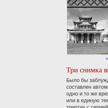
В
Три снимка в
Было бы заблужд
составлен автом
одно и то же вр
или в единую те
триптих с серие